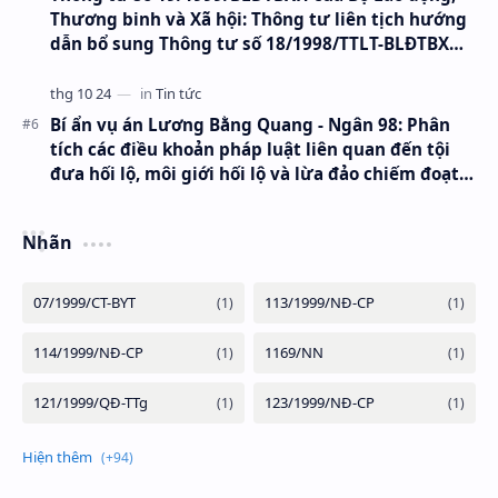
Thương binh và Xã hội: Thông tư liên tịch hướng
dẫn bổ sung Thông tư số 18/1998/TTLT-BLĐTBXH-
BTC ngày 31/12/1998 về việc xác định quỹ tiền
lương thực hiện trong các doanh nghiệp nhà
nước
Bí ẩn vụ án Lương Bằng Quang - Ngân 98: Phân
tích các điều khoản pháp luật liên quan đến tội
đưa hối lộ, môi giới hối lộ và lừa đảo chiếm đoạt
tài sản
Nhãn