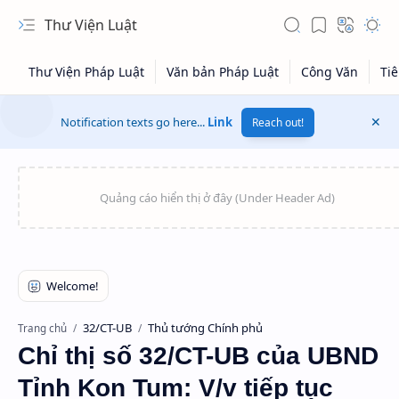
Thư Viện Luật
Notification texts go here...
Link
Reach out!
32/CT-UB
Thủ tướng Chính phủ
Trang chủ
Chỉ thị số 32/CT-UB của UBND
Tỉnh Kon Tum: V/v tiếp tục