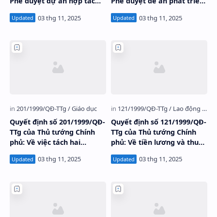
Phê duyệt dự án hợp tác
Phê duyệt đề án phát triển
với EU phát triển nông thôn
rau, quả và hoa, cây cảnh
tỉnh Sơn La - Lai Châu
thời kỳ 1999 - 2010
Quyết định số 201/1999/QĐ-
Quyết định số 121/1999/QĐ-
TTg của Thủ tướng Chính
TTg của Thủ tướng Chính
phủ: Về việc tách hai
phủ: Về tiền lương và thu
trường Đại học Sư phạm
nhập của Tổng công ty Điện
khỏi hai Đại học Quốc gia.
lực Việt Nam