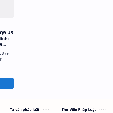
/QĐ-UB
inh:
ệt
nh
UB về
nh
ếp
tỉnh
 tướng
hỉ thị
Tư vấn pháp luật
Thư Viện Pháp Luật