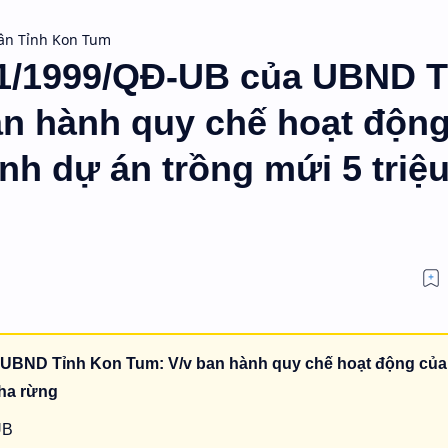
ân Tỉnh Kon Tum
01/1999/QĐ-UB của UBND T
an hành quy chế hoạt độn
nh dự án trồng mứi 5 triệ
 UBND Tỉnh Kon Tum: V/v ban hành quy chế hoạt động củ
 ha rừng
UB