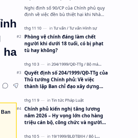
thu hồi đất để sử dụng vào mục
Nghị định số 90/CP của Chính phủ quy
đích quốc phòng, an ninh, lợi ích
định về việc đền bù thiệt hại khi Nhà
quốc gia, lợi ích công cộng
ỉnh
nước thu hồi đất để sử dụng vào mục
đích quốc phòng, an ninh, lợi …
g
Phòng vệ chính đáng làm chết
người khi dưới 18 tuổi, có bị phạt
u ha
tù hay không?
Quyết định số 204/1999/QĐ-TTg của
Thủ tướng Chính phủ: Về việc
thành lập Ban chỉ đạo xây dựng
Khu kinh tế mở Chu Lai
Chính phủ kiến nghị tăng lương
a Ban
năm 2026 – Hy vọng lớn cho hàng
triệu cán bộ, công chức và người
lao động!