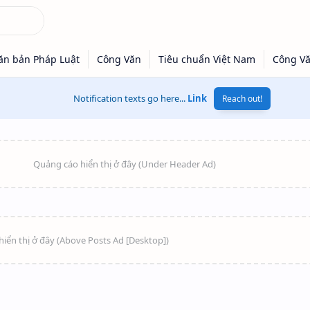
Notification texts go here...
Link
Reach out!