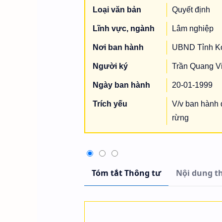
Loại văn bản
Quyết định
Lĩnh vực, ngành
Lâm nghiệp
Nơi ban hành
UBND Tỉnh K
Người ký
Trần Quang V
Ngày ban hành
20-01-1999
Trích yếu
V/v ban hành 
rừng