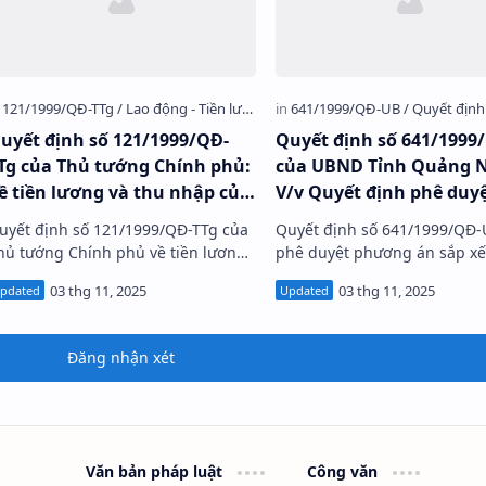
uyết định số 121/1999/QĐ-
Quyết định số 641/1999
Tg của Thủ tướng Chính phủ:
của UBND Tỉnh Quảng N
ề tiền lương và thu nhập của
V/v Quyết định phê duy
ổng công ty Điện lực Việt
phương án xắp xếp doa
uyết định số 121/1999/QĐ-TTg của
Quyết định số 641/1999/QĐ-
Nam
nghiệp Nhà nước của tỉ
hủ tướng Chính phủ về tiền lương
phê duyệt phương án sắp x
năm 1999 theo chỉ thị
à thu nhập của Tổng công ty Điện
doanh nghiệp Nhà nước của 
20/1998/CT-TTg của Thủ
lực Việt Nam Số ký hiệu 121/1…
Quảng Ninh năm 1999 theo C
Chính phủ.
20/1998/CT-TTg của Thủ …
Đăng nhận xét
Văn bản pháp luật
Công văn