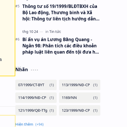
Thông tư số 19/1999/BLĐTBXH của
Bộ Lao động, Thương binh và Xã
hội: Thông tư liên tịch hướng dẫn
bổ sung Thông tư số 18/1998/TTLT-
BLĐTBXH-BTC ngày 31/12/1998 về
việc xác định quỹ tiền lương thực
Bí ẩn vụ án Lương Bằng Quang -
hiện trong các doanh nghiệp nhà
Ngân 98: Phân tích các điều khoản
nước
pháp luật liên quan đến tội đưa hối
lộ, môi giới hối lộ và lừa đảo chiếm
a
đoạt tài sản
Nhãn