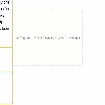
uy chế
ập căn
bao
ập
, tuân