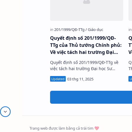
Quyết định số 201/1999/QĐ-
Q
TTg của Thủ tướng Chính phủ:
T
Về việc tách hai trường Đại
V
học Sư phạm khỏi hai Đại học
T
Quyết định số 201/1999/QĐ-TTg về
Q
Quốc gia.
việc tách hai trường Đại học Sư
T
phạm khỏi Đại học Quốc gia Số hiệu
v
201/1999/QĐ-TTg Loại văn bản
Quyết định Lĩ…