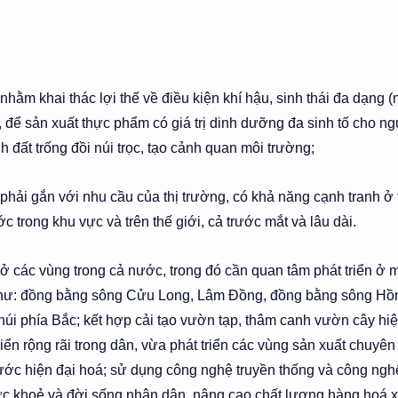
 nhằm khai thác lợi thế về điều kiện khí hậu, sinh thái đa dạng (
g, để sản xuất thực phẩm có giá trị dinh dưỡng đa sinh tố cho ng
h đất trống đồi núi trọc, tạo cảnh quan môi trường;
 phải gắn với nhu cầu của thị trường, có khả năng cạnh tranh ở 
 trong khu vực và trên thế giới, cả trước mắt và lâu dài.
h ở các vùng trong cả nước, trong đó cần quan tâm phát triển ở 
t như: đồng bằng sông Cửu Long, Lâm Đồng, đồng bằng sông Hồ
 núi phía Bắc; kết hợp cải tạo vườn tạp, thâm canh vườn cây hi
iển rộng rãi trong dân, vừa phát triển các vùng sản xuất chuyên
ước hiện đại hoá; sử dụng công nghệ truyền thống và công ngh
ức khoẻ và đời sống nhân dân, nâng cao chất lượng hàng hoá x