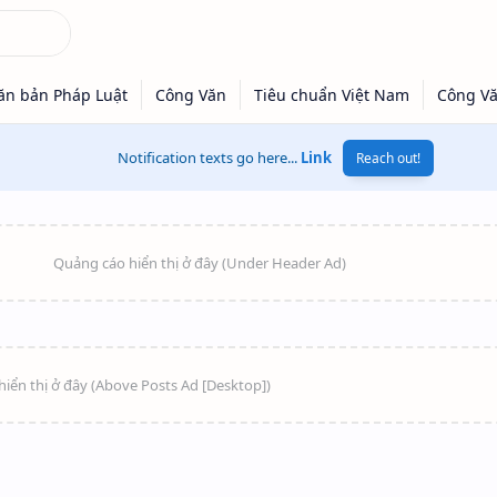
Notification texts go here...
Link
Reach out!