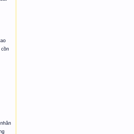
cao
 cồn
 nhân
ồng