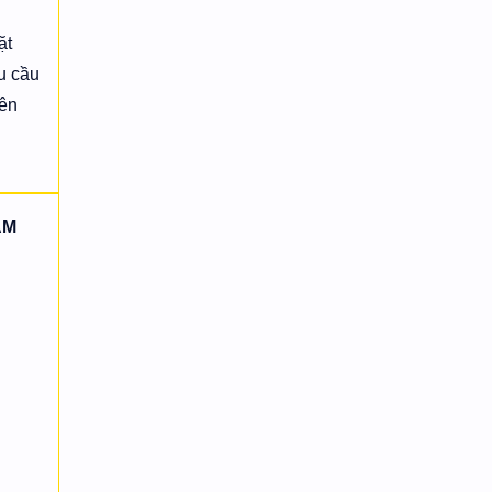
ặt
u cầu
iên
AM