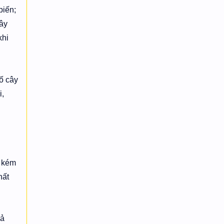
biến;
xây
khi
ố cây
i,
g kém
hất
uả