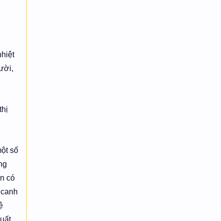
nhiệt
ười,
thị
một số
ng
ện có
 canh
ệ
uất