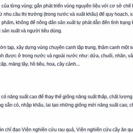
u của từng vùng; gắn phát triển vùng nguyên liệu với cơ sở chế 
ừ nhu cầu thị trường (trong nước và xuất khẩu) để quy hoạch, 
 phẩm, không để nông dân sản xuất tự phát dẫn đến tình trạng 
i sản xuất và người tiêu dùng.
vườn tạp, xây dựng vùng chuyên canh tập trung, thâm canh một s
ranh được ở trong nước và ngoài nước như: dứa, chuối, nhãn, vả
ấp, măng tây, hồ tiêu, hoa, cây cảnh...
t có năng suất cao để thay thế giống năng suất thấp, chất lượn
g sẵn có, nhập khẩu, lai tạo những giống mới năng suất cao, c
ôn chỉ đạo Viện nghiên cứu rau quả, Viện nghiên cứu cây ăn q